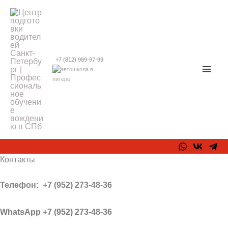
Перейти
Mai
✖
к
Men
содержимому
+7 (812) 989-97-99
Контакты
Телефон: +7 (952) 273-48-36
WhatsApp +7 (952) 273-48-36